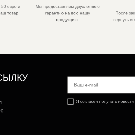
 50 евро и
Мы предоставляем двухлетнюю
ваш товар
гарантию на всю нашу
После за
продукцию.
вернуть е
СЫЛКУ
Я согласен получать новости
я
ую