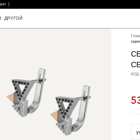
врат
Ы
ДРУГОЙ
Глав
сере
С
С
КОД:
5