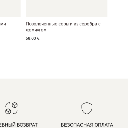
ами
Позолоченные серьги из серебра с
Позоло
жемчугом
циркон
58,00 €
118,00 
ЕВНЫЙ ВОЗВРАТ
БЕЗОПАСНАЯ ОПЛАТА