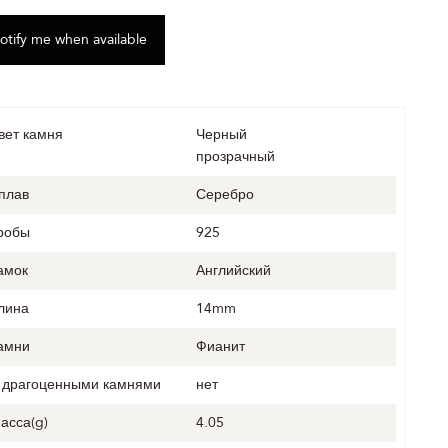
вет камня
Черный
прозрачный
плав
Серебро
робы
925
амок
Английский
лина
14mm
амни
Фианит
 драгоценными камнями
нет
асса(g)
4.05