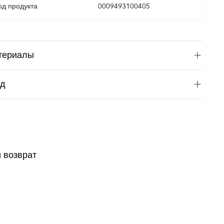
од продукта
0009493100405
териалы
од
и возврат