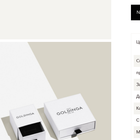
Ц
C
п
З
Д
К
С
M