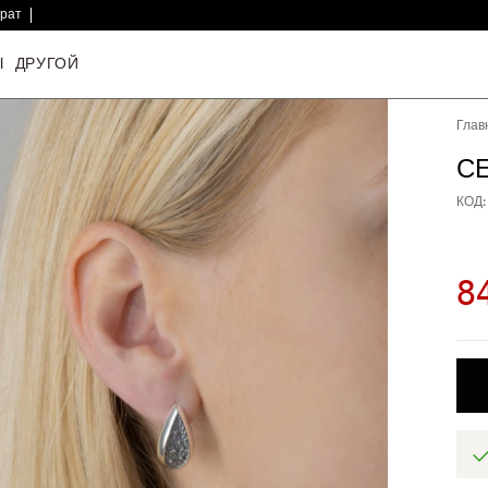
врат
Ы
ДРУГОЙ
Глав
С
КОД:
8