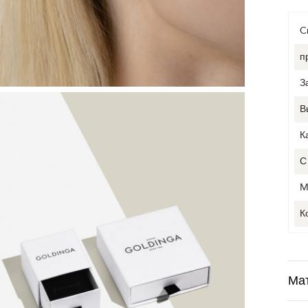
C
п
З
В
К
С
M
К
Ма