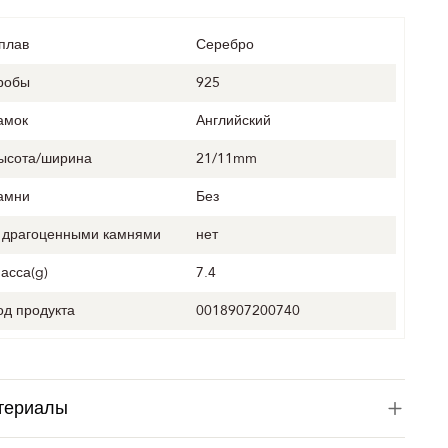
плав
Серебро
робы
925
амок
Английский
ысота/ширина
21/11mm
амни
Без
 драгоценными камнями
нет
асса(g)
7.4
од продукта
0018907200740
териалы