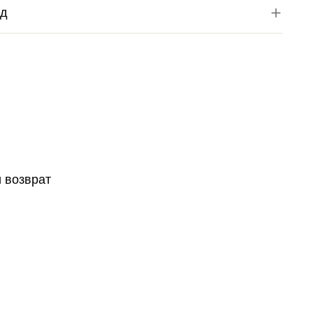
од
и возврат