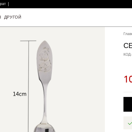
врат
Ы
ДРУГОЙ
Глав
С
КОД:
1