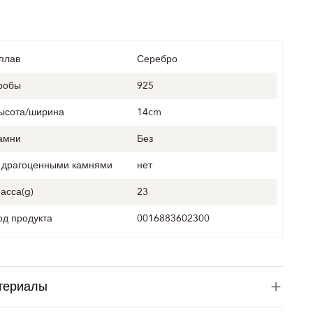
плав
Серебро
робы
925
ысота/ширина
14cm
амни
Без
 драгоценными камнями
нет
асса(g)
23
од продукта
0016883602300
териалы