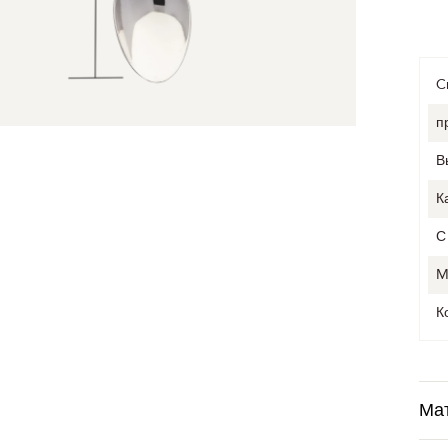
C
п
В
К
С
M
К
Ма