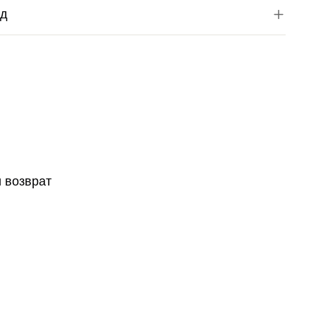
од
и возврат