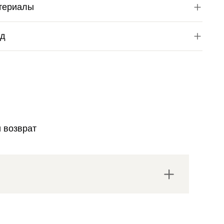
териалы
од
и возврат