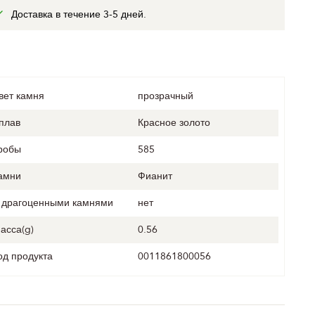
Доставка в течение 3-5 дней.
вет камня
прозрачный
плав
Красное золото
робы
585
амни
Фианит
 драгоценными камнями
нет
асса(g)
0.56
од продукта
0011861800056