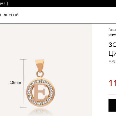
врат
Ы
ДРУГОЙ
Глав
цирк
З
Ц
КОД:
1