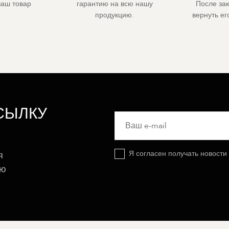
ваш товар
гарантию на всю нашу
После за
продукцию.
вернуть е
СЫЛКУ
Я согласен получать новости
я
ую