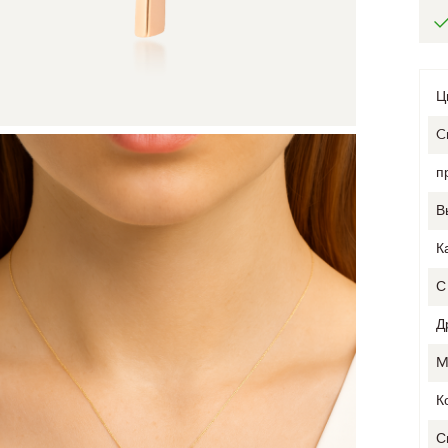
Ц
C
п
В
К
С
Д
M
К
С