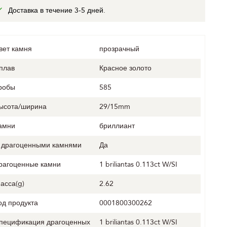
Доставка в течение 3-5 дней.
вет камня
прозрачный
плав
Красное золото
робы
585
ысота/ширина
29/15mm
амни
бриллиант
 драгоценными камнями
Да
рагоценные камни
1 briliantas 0.113ct W/SI
асса(g)
2.62
од продукта
0001800300262
пецификация драгоценных
1 briliantas 0.113ct W/SI