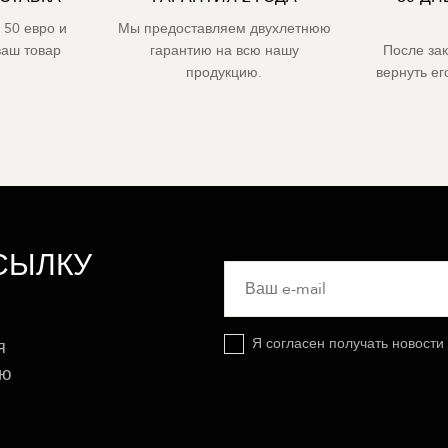
 50 евро и
Мы предоставляем двухлетнюю
ваш товар
гарантию на всю нашу
После за
продукцию.
вернуть е
СЫЛКУ
Я согласен получать новости
я
ую