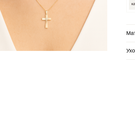
к
Ма
Ух