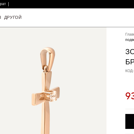
врат
Ы
ДРУГОЙ
Глав
подв
З
Б
КОД:
9