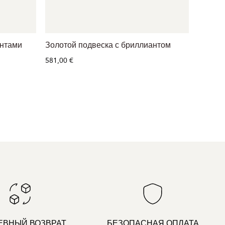
антами
Золотой подвеска с бриллиантом
Золото
брилли
581,00 €
455,00 
ЕВНЫЙ ВОЗВРАТ
БЕЗОПАСНАЯ ОПЛАТА